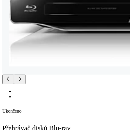
Ukončeno
Přehrávač disků Blu-ray