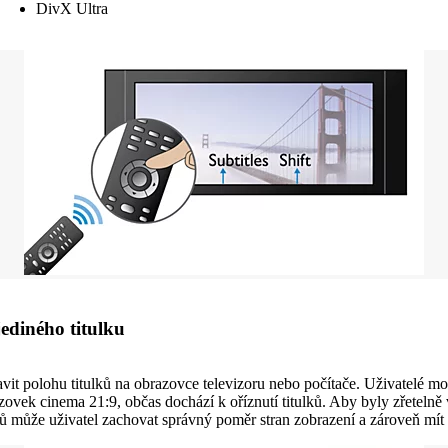
DivX Ultra
jediného titulku
avit polohu titulků na obrazovce televizoru nebo počítače. Uživatelé
ovek cinema 21:9, občas dochází k oříznutí titulků. Aby byly zřetelně v
ů může uživatel zachovat správný poměr stran zobrazení a zároveň mít 