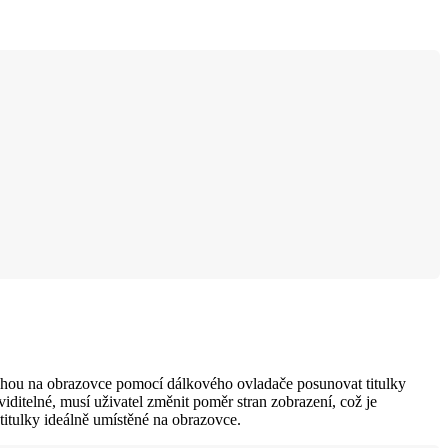
 mohou na obrazovce pomocí dálkového ovladače posunovat titulky
iditelné, musí uživatel změnit poměr stran zobrazení, což je
titulky ideálně umístěné na obrazovce.