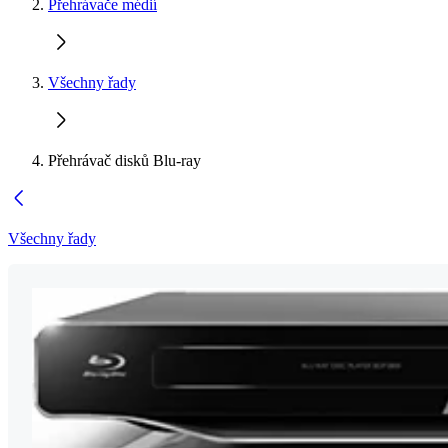
Přehrávače médií
Všechny řady
Přehrávač disků Blu-ray
Všechny řady