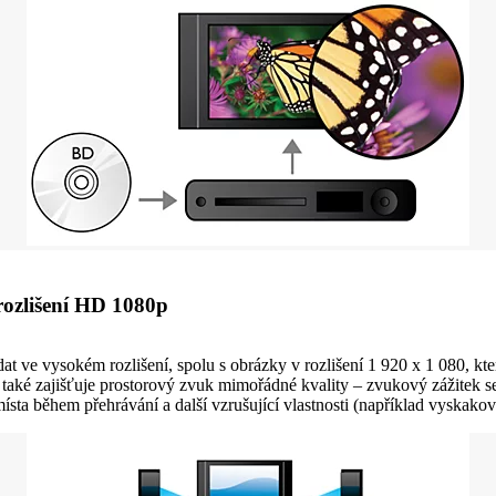
rozlišení HD 1080p
dat ve vysokém rozlišení, spolu s obrázky v rozlišení 1 920 x 1 080, kt
y také zajišťuje prostorový zvuk mimořádné kvality – zvukový zážitek se 
místa během přehrávání a další vzrušující vlastnosti (například vyskak