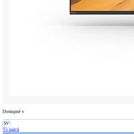
Dostupné v
55 palců