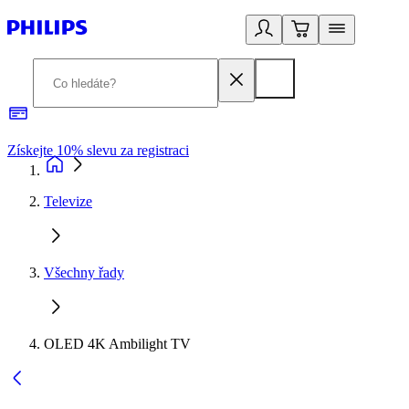
Získejte 10% slevu za registraci
3
Televize
Všechny řady
OLED 4K Ambilight TV