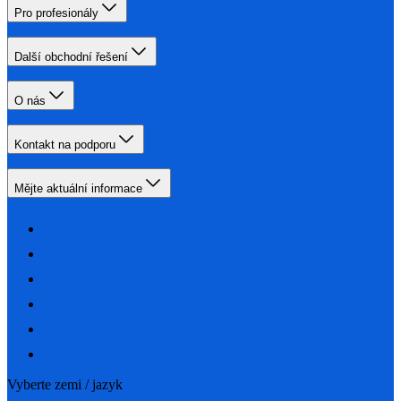
Pro profesionály
Další obchodní řešení
O nás
Kontakt na podporu
Mějte aktuální informace
Vyberte zemi / jazyk