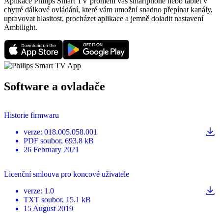
Aplikace Philips Smart TV promění váš smartphone nebo tablet v
chytré dálkové ovládání, které vám umožní snadno přepínat kanály,
upravovat hlasitost, procházet aplikace a jemně doladit nastavení
Ambilight.
Software a ovladače
Historie firmwaru
verze
:
018.005.058.001
PDF
soubor
, 693.8 kB
26 February 2021
Licenční smlouva pro koncové uživatele
verze
:
1.0
TXT
soubor
, 15.1 kB
15 August 2019