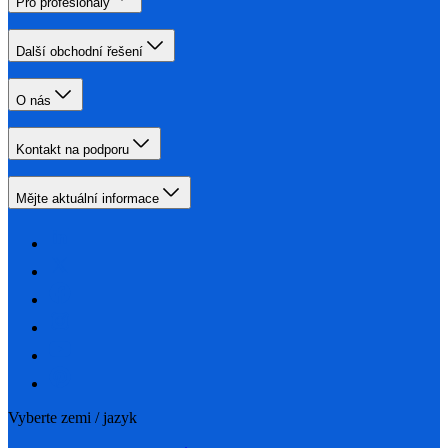
Pro profesionály
Další obchodní řešení
O nás
Kontakt na podporu
Mějte aktuální informace
Vyberte zemi / jazyk