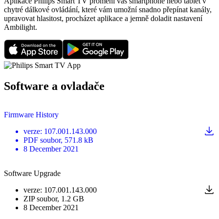
Aplikace Philips Smart TV promění váš smartphone nebo tablet v
chytré dálkové ovládání, které vám umožní snadno přepínat kanály,
upravovat hlasitost, procházet aplikace a jemně doladit nastavení
Ambilight.
Software a ovladače
Firmware History
verze
:
107.001.143.000
PDF
soubor
, 571.8 kB
8 December 2021
Software Upgrade
verze
:
107.001.143.000
ZIP
soubor
, 1.2 GB
8 December 2021