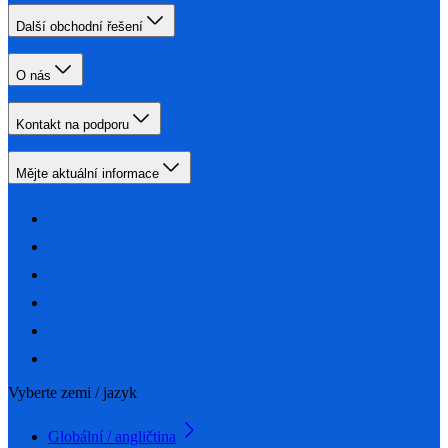
Další obchodní řešení
O nás
Kontakt na podporu
Mějte aktuální informace
Vyberte zemi / jazyk
Globální / angličtina