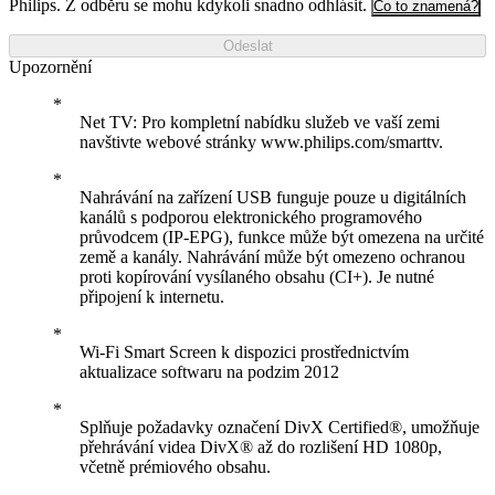
Philips. Z odběru se mohu kdykoli snadno odhlásit.
Co to znamená?
Odeslat
Upozornění
Net TV: Pro kompletní nabídku služeb ve vaší zemi
navštivte webové stránky www.philips.com/smarttv.
Nahrávání na zařízení USB funguje pouze u digitálních
kanálů s podporou elektronického programového
průvodcem (IP-EPG), funkce může být omezena na určité
země a kanály. Nahrávání může být omezeno ochranou
proti kopírování vysílaného obsahu (CI+). Je nutné
připojení k internetu.
Wi-Fi Smart Screen k dispozici prostřednictvím
aktualizace softwaru na podzim 2012
Splňuje požadavky označení DivX Certified®, umožňuje
přehrávání videa DivX® až do rozlišení HD 1080p,
včetně prémiového obsahu.