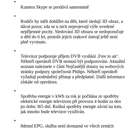
Kamera Skype se prodává samostatně
Rodiče by měli dohlížet na děti, které sledují 3D obraz, a
dávat pozor, zda se u nich neprojevují výše uvedené
nepříjemné pocity. Sledování 3D obrazu se nedoporučuje
u dětí do 6 let, protože jejich zrakové ústrojí ještě není
plně vyvinuto.
Televizor podporuje příjem DVB vysílání ‚Free to air‘.
Někteří operátoři DVB nemusí být podporováni. Aktuální
seznam naleznete v části Nejčastější dotazy na webových
stránky podpory společnosti Philips. Někteří operátoři
vyžadují podmíněný přístup a předplatné. Další informace
získáte od operátora.
Spotřeba energie v kWh za rok je počítána ze spotřeby
elektrické energie televizoru při provozu 4 hodin za den
po dobu 365 dní. Reálná spotřeby energie závisí na tom,
jak mnoho bude televizor využíván.
8denní EPG, služba není dostupná ve všech zemích