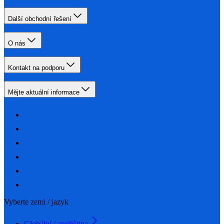
Další obchodní řešení
O nás
Kontakt na podporu
Mějte aktuální informace
Vyberte zemi / jazyk
Globální / angličtina