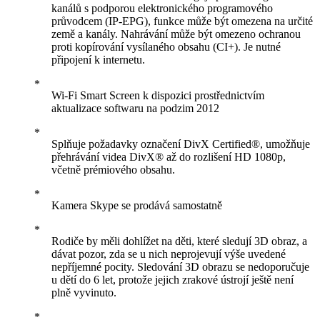
kanálů s podporou elektronického programového
průvodcem (IP-EPG), funkce může být omezena na určité
země a kanály. Nahrávání může být omezeno ochranou
proti kopírování vysílaného obsahu (CI+). Je nutné
připojení k internetu.
Wi-Fi Smart Screen k dispozici prostřednictvím
aktualizace softwaru na podzim 2012
Splňuje požadavky označení DivX Certified®, umožňuje
přehrávání videa DivX® až do rozlišení HD 1080p,
včetně prémiového obsahu.
Kamera Skype se prodává samostatně
Rodiče by měli dohlížet na děti, které sledují 3D obraz, a
dávat pozor, zda se u nich neprojevují výše uvedené
nepříjemné pocity. Sledování 3D obrazu se nedoporučuje
u dětí do 6 let, protože jejich zrakové ústrojí ještě není
plně vyvinuto.