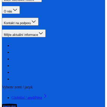
O nás
Kontakt na podporu
Mějte aktuální informace
Vyberte zemi / jazyk
Globální / angličtina