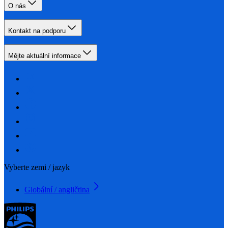
O nás
Kontakt na podporu
Mějte aktuální informace
Vyberte zemi / jazyk
Globální / angličtina