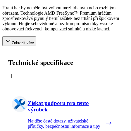
Hraní her by nemělo být volbou mezi trhaným nebo rozbitým
obrazem. Technologie AMD FreeSync™ Premium hráčům
zprostředkovává plynulý herní zážitek bez trhání při špičkovém
výkonu. Hrajte sebevědomě a bez kompromisů díky vysoké
obnovovací frekvenci, kompenzaci snímků a nízké latenci.
Zobrazit více
Technické specifikace
Získat podporu pro tento
výrobek
Najděte časté dotazy, uživatelské
příručky, bezpečnostní informace a tipy