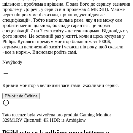
щільною і проблема вирішена. Я здав його до сервісу, зазначив
проблему. До речі, у сервісі він пролежав 4 МІСЯЦІ. Майже
через пів року мені сказали, що «продукт підлягає
специфікації». Тобто надто щільна рама, яку я не можу сам
зробити менш щільною, бо спаде гарантія - це норма
специфікації. 7 на 7 см засвіту - це теж «норма». Відповідь є у
фото нижче. Це останній раз у житті, коли я щось купував у
Philips. Купляєш преміум монітор більш ніж за 1000$,
отримуєш величезний засвіт і чекаєш пів року, щоб сказали
«все в нормі». Висновки робіть самі.
Nevýhody
Кривий монітор з великими засвітами. Жахливий сервіс.
Přeložit do Čeština
Tato recenze byla vytvořena pro produkt Gaming Monitor
329M1RV Дисплей 4K HDR із Ambiglow
Přihlaste se k odběru newsletteru a