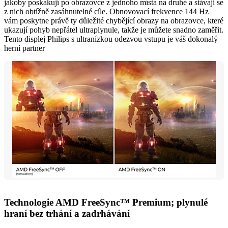
jakoby poskakují po obrazovce z jednoho místa na druhé a stávají se
z nich obtížně zasáhnutelné cíle. Obnovovací frekvence 144 Hz
vám poskytne právě ty důležité chybějící obrazy na obrazovce, které
ukazují pohyb nepřátel ultraplynule, takže je můžete snadno zaměřit.
Tento displej Philips s ultranízkou odezvou vstupu je váš dokonalý
herní partner
Technologie AMD FreeSync™ Premium; plynulé
hraní bez trhání a zadrhávání