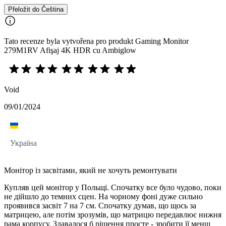
Přeložit do Čeština
Tato recenze byla vytvořena pro produkt Gaming Monitor
279M1RV Afişaj 4K HDR cu Ambiglow
Void
09/01/2024
Україна
Монітор із засвітами, який не хочуть ремонтувати
Купляв цей монітор у Польщі. Спочатку все було чудово, поки
не дійшло до темних сцен. На чорному фоні дуже сильно
проявився засвіт 7 на 7 см. Спочатку думав, що щось за
матрицею, але потім зрозумів, що матрицю передавлює нижня
рама корпусу. Здавалося б рішення просте - зробити її менш