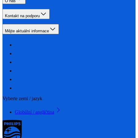
O nás
Kontakt na podporu
Mějte aktuální informace
Vyberte zemi / jazyk
Globální / angličtina