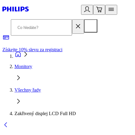
Získejte 10% slevu za registraci
3
Monitory
Všechny řady
Zakřivený displej LCD Full HD