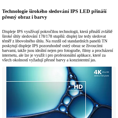
Technologie širokého sledování IPS LED přináší
přesný obraz i barvy
Displeje IPS využívají pokročilou technologii, která přináší zvláště
široké úhly sledování 178/178 stupňů: displej lze tedy sledovat
téměř z libovolného úhlu. Na rozdíl od standardních panelů TN
poskytují displeje IPS pozoruhodně ostrý obraz se živoucími
barvami, takže jsou ideální nejen pro fotografie, filmy a procházení
internetu, ale lze je využít i pro profesionální aplikace, které za
všech okolností vyžadují přesné barvy a konzistentní jas.