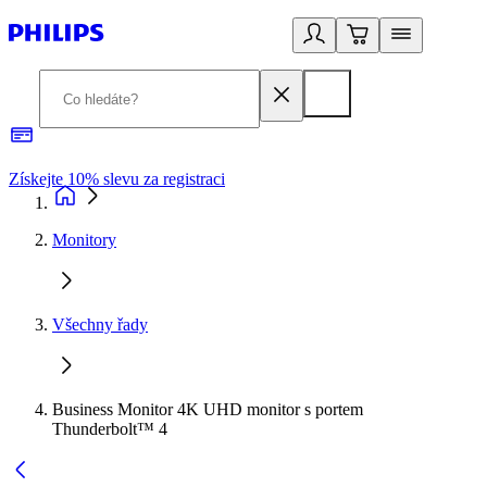
Získejte 10% slevu za registraci
3
Monitory
Všechny řady
Business Monitor 4K UHD monitor s portem
Thunderbolt™ 4