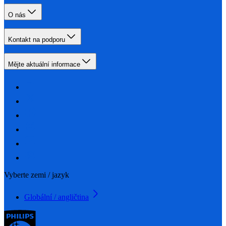
O nás
Kontakt na podporu
Mějte aktuální informace
Vyberte zemi / jazyk
Globální / angličtina