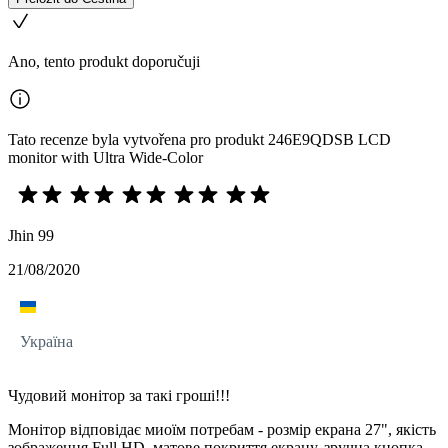
Ano, tento produkt doporučuji
Tato recenze byla vytvořena pro produkt 246E9QDSB LCD
monitor with Ultra Wide-Color
Jhin 99
21/08/2020
Україна
Чудовий монітор за такі гроші!!!
Монітор відповідає миоїм потребам - розмір екрана 27", якість
зображення Full HD, матове покриття екрану, зручна кнопка