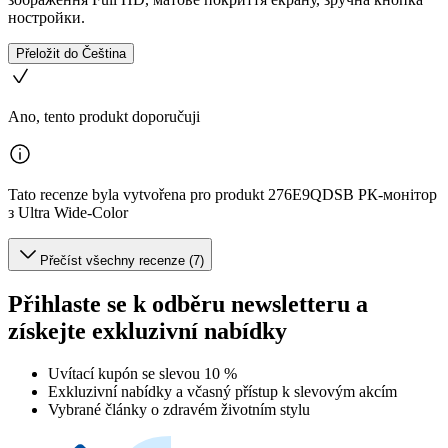
ностройки.
Přeložit do Čeština
Ano, tento produkt doporučuji
Tato recenze byla vytvořena pro produkt 276E9QDSB РК-монітор
з Ultra Wide-Color
Přečíst všechny recenze (7)
Přihlaste se k odběru newsletteru a
získejte exkluzivní nabídky
Uvítací kupón se slevou 10 %
Exkluzivní nabídky a včasný přístup k slevovým akcím
Vybrané články o zdravém životním stylu