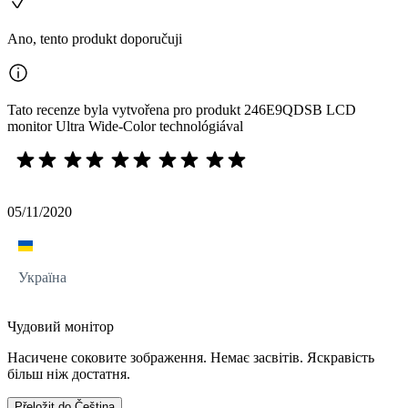
Ano, tento produkt doporučuji
Tato recenze byla vytvořena pro produkt 246E9QDSB LCD
monitor Ultra Wide-Color technológiával
05/11/2020
Україна
Чудовий монітор
Насичене соковите зображення. Немає засвітів. Яскравість
більш ніж достатня.
Přeložit do Čeština