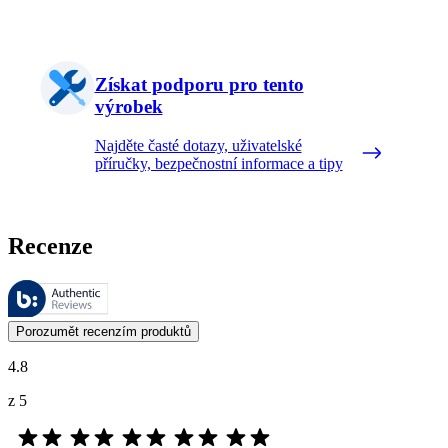
Získat podporu pro tento
výrobek
Najděte časté dotazy, uživatelské
příručky, bezpečnostní informace a tipy
Recenze
Tyto recenze spravuje společnost Bazaarvoice a jsou v souladu se zás
Zákaznické názory ve formě hodnocení výrobků a hvězdiček jsou užit
Porozumět recenzím produktů
4.8
z 5