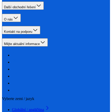
Další obchodní řešení
O nás
Kontakt na podporu
Mějte aktuální informace
Vyberte zemi / jazyk
Globální / angličtina