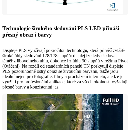
Technologie širokého sledování PLS LED přináší
přesný obraz i barvy
Displeje PLS využívají pokročilou technologii, která přináší zvláště
široké úhly sledování 178/178 stupňů: displej lze tedy sledovat
téměř z libovolného úhlu, dokonce i z úhlu 90 stupňů v režimu Pivot
(Otáčení). Na rozdíl od standardních panelů TN poskytují displeje
PLS pozoruhodně ostrý obraz se živoucími barvami, takže jsou
ideální nejen pro fotografie, filmy a procházení internetu, ale lze je
využít i pro profesionální aplikace, které za všech okolností vyžadují
přesné barvy a konzistentní jas.