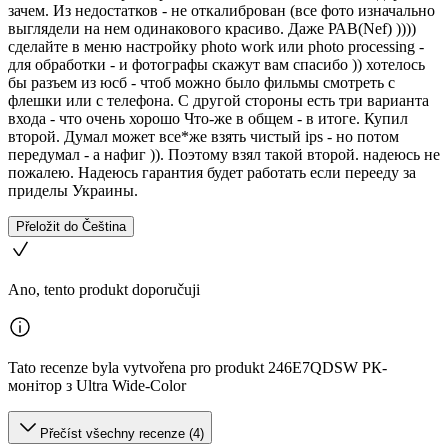
зачем. Из недостатков - не откалиброван (все фото изначально
выглядели на нем одинакового красиво. Даже РАВ(Nef) ))))
сделайте в меню настройку photo work или photo processing -
для обработки - и фотографы скажут вам спасибо )) хотелось
бы разъем из юсб - чтоб можно было фильмы смотреть с
флешки или с телефона. С другой стороны есть три варианта
входа - что очень хорошо Что-же в общем - в итоге. Купил
второй. Думал может все*же взять чистый ips - но потом
передумал - а нафиг )). Поэтому взял такой второй. надеюсь не
пожалею. Надеюсь гарантия будет работать если перееду за
приделы Украины.
Přeložit do Čeština
Ano, tento produkt doporučuji
Tato recenze byla vytvořena pro produkt 246E7QDSW РК-
монітор з Ultra Wide-Color
Přečíst všechny recenze (4)