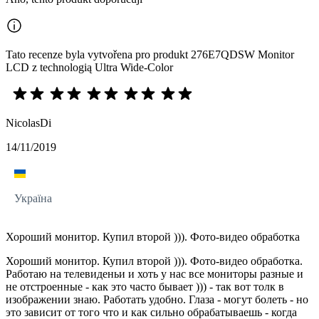
Tato recenze byla vytvořena pro produkt 276E7QDSW Monitor
LCD z technologią Ultra Wide-Color
NicolasDi
14/11/2019
Україна
Хороший монитор. Купил второй ))). Фото-видео обработка
Хороший монитор. Купил второй ))). Фото-видео обработка.
Работаю на телевиденьи и хоть у нас все мониторы разные и
не отстроенные - как это часто бывает ))) - так вот толк в
изображении знаю. Работать удобно. Глаза - могут болеть - но
это зависит от того что и как сильно обрабатываешь - когда