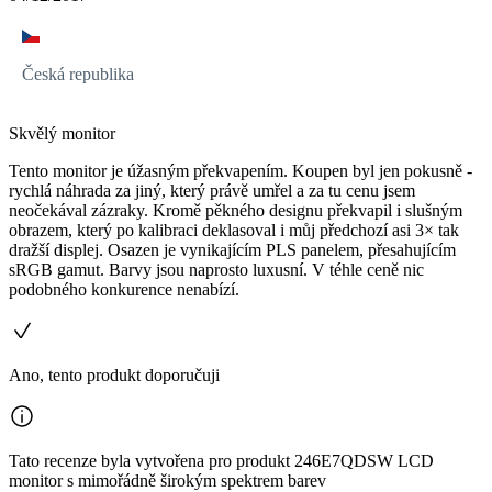
Česká republika
Skvělý monitor
Tento monitor je úžasným překvapením. Koupen byl jen pokusně -
rychlá náhrada za jiný, který právě umřel a za tu cenu jsem
neočekával zázraky. Kromě pěkného designu překvapil i slušným
obrazem, který po kalibraci deklasoval i můj předchozí asi 3× tak
dražší displej. Osazen je vynikajícím PLS panelem, přesahujícím
sRGB gamut. Barvy jsou naprosto luxusní. V téhle ceně nic
podobného konkurence nenabízí.
Ano, tento produkt doporučuji
Tato recenze byla vytvořena pro produkt 246E7QDSW LCD
monitor s mimořádně širokým spektrem barev