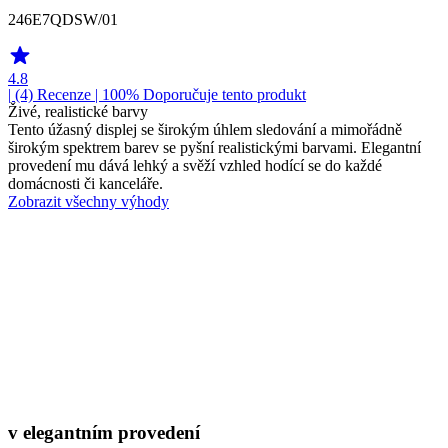
246E7QDSW/01
4.8
| (4)
Recenze
| 100% Doporučuje tento produkt
Živé, realistické barvy
Tento úžasný displej se širokým úhlem sledování a mimořádně
širokým spektrem barev se pyšní realistickými barvami. Elegantní
provedení mu dává lehký a svěží vzhled hodící se do každé
domácnosti či kanceláře.
Zobrazit všechny výhody
v elegantním provedení