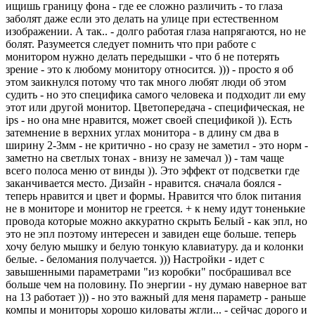
ищишь границу фона - где ее сложно различить - то глаза
заболят даже если это делать на улице при естественном
изображении. А так.. - долго работая глаза напрягаются, но не
болят. Разумеется следует помнить что при работе с
монитором нужно делать передышки - что б не потерять
зрение - это к любому монитору относится. ))) - просто я об
этом заикнулся потому что так много любят люди об этом
судить - но это специфика самого человека и подходит ли ему
этот или другой монитор. Цветопередача - специфическая, не
ips - но она мне нравится, может своей спецификой )). Есть
затемнение в верхних углах монитора - в длину см два в
ширину 2-3мм - не критично - но сразу не заметил - это норм -
заметно на светлых тонах - внизу не замечал )) - там чаще
всего полоса меню от винды )). Это эффект от подсветки где
заканчивается место. Дизайн - нравится. сначала боялся -
теперь нравится и цвет и формы. Нравится что блок питания
не в мониторе и монитор не греется. + к нему идут тоненькие
провода которые можно аккуратно скрыть Белый - как эпл, но
это не эпл поэтому интересен и завиден еще больше. теперь
хочу белую мышку и белую тонкую клавиатуру. да и колонки
белые. - беломания получается. ))) Настройки - идет с
завышенными параметрами "из коробки" посбрашивал все
больше чем на половину. По энергии - ну думаю наверное ват
на 13 работает ))) - но это важный для меня параметр - раньше
компы и мониторы хорошо киловаты жгли... - сейчас дорого и