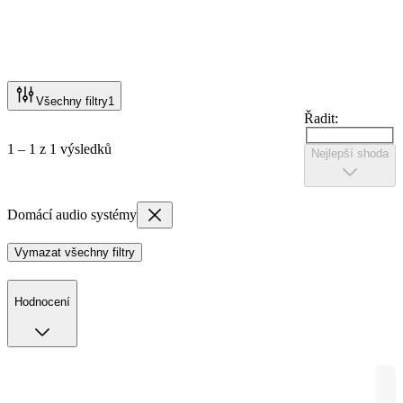
Všechny filtry
1
Řadit:
1 – 1 z 1 výsledků
Nejlepší shoda
Domácí audio systémy
Vymazat všechny filtry
Hodnocení