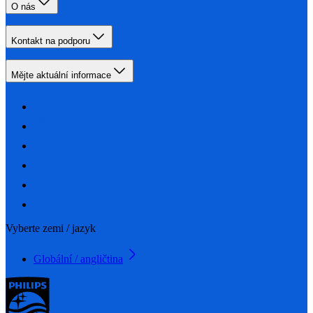
O nás
Kontakt na podporu
Mějte aktuální informace
Vyberte zemi / jazyk
Globální / angličtina