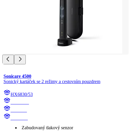
Sonicare 4500
Sonický kartáček se 2 režimy a cestovním pouzdrem
HX6830/53
HX683B
HX6838
HX683B
Zabudovaný tlakový senzor