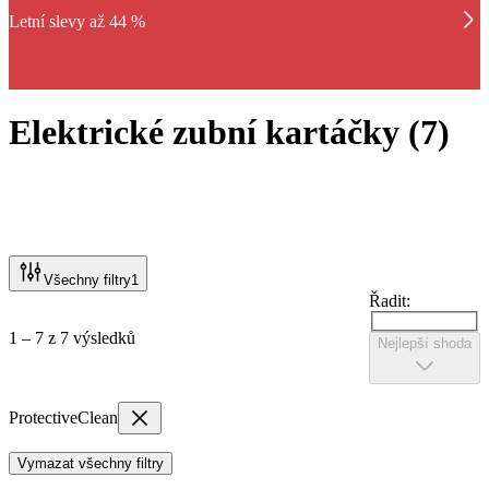
Letní slevy až 44 %
Elektrické zubní kartáčky
(
7
)
Všechny filtry
1
Řadit:
1 – 7 z 7 výsledků
Nejlepší shoda
ProtectiveClean
Vymazat všechny filtry