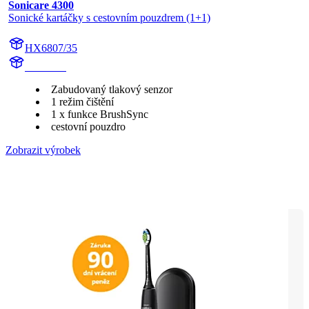
Sonicare 4300
Sonické kartáčky s cestovním pouzdrem (1+1)
HX6807/35
HX680A
Zabudovaný tlakový senzor
1 režim čištění
1 x funkce BrushSync
cestovní pouzdro
Zobrazit výrobek