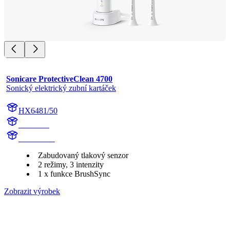
Sonicare ProtectiveClean 4700
Sonický elektrický zubní kartáček
HX6481/50
HX642A
HX642AC
Zabudovaný tlakový senzor
2 režimy, 3 intenzity
1 x funkce BrushSync
Zobrazit výrobek