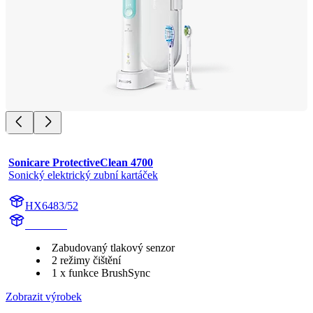
Sonicare ProtectiveClean 4700
Sonický elektrický zubní kartáček
HX6483/52
HX642A
Zabudovaný tlakový senzor
2 režimy čištění
1 x funkce BrushSync
Zobrazit výrobek