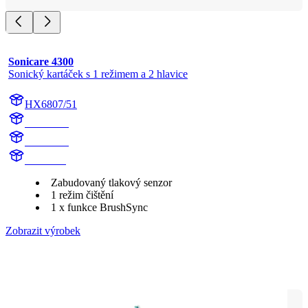
Sonicare 4300
Sonický kartáček s 1 režimem a 2 hlavice
HX6807/51
HX680A
H6807/51
HX680A
Zabudovaný tlakový senzor
1 režim čištění
1 x funkce BrushSync
Zobrazit výrobek