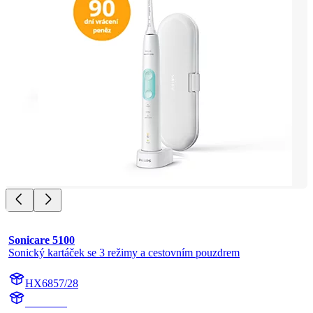
Sonicare 5100
Sonický kartáček se 3 režimy a cestovním pouzdrem
HX6857/28
HX684A