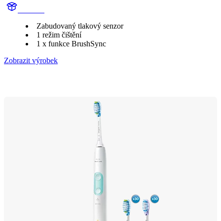
HX680J
Zabudovaný tlakový senzor
1 režim čištění
1 x funkce BrushSync
Zobrazit výrobek