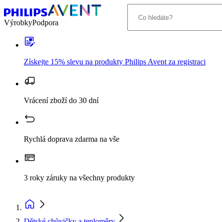
Výrobky
Podpora
Získejte 15% slevu na produkty Philips Avent za registraci
Vrácení zboží do 30 dní
Rychlá doprava zdarma na vše
3 roky záruky na všechny produkty
Dětské chůvičky a teploměry