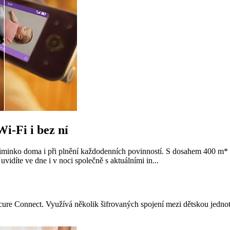
i-Fi i bez ní
inko doma i při plnění každodenních povinností. S dosahem 400 m* a st
idíte ve dne i v noci společně s aktuálními in...
ure Connect. Využívá několik šifrovaných spojení mezi dětskou jednot