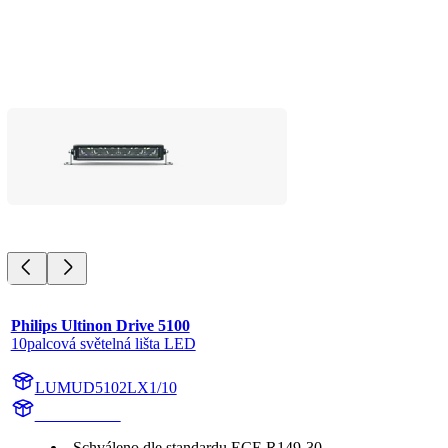
Philips Ultinon Drive 5100
10palcová světelná lišta LED
LUMUD5102LX1/10
UD5102LX1
Schváleno dle standardu ECE R149-30