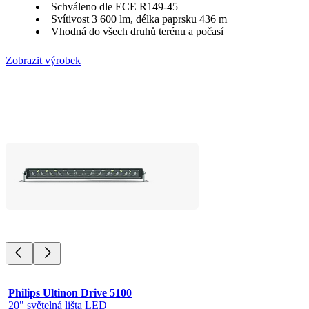
Schváleno dle ECE R149-45
Svítivost 3 600 lm, délka paprsku 436 m
Vhodná do všech druhů terénu a počasí
Zobrazit výrobek
Philips Ultinon Drive 5100
20" světelná lišta LED