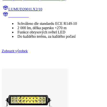
LUMUD2001LX2/10
UD2001LX2
Schváleno dle standardu ECE R149-10
2 000 lm, délka paprsku +270 m
Funkce obrysových světel LED
Do každého terénu, za každého počasí
Zobrazit výrobek