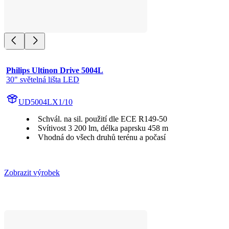
Philips Ultinon Drive 5004L
30" světelná lišta LED
UD5004LX1/10
Schvál. na sil. použití dle ECE R149-50
Svítivost 3 200 lm, délka paprsku 458 m
Vhodná do všech druhů terénu a počasí
Zobrazit výrobek