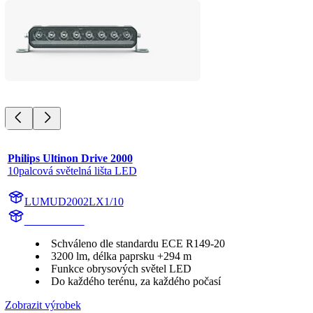
Philips Ultinon Drive 2000
10palcová světelná lišta LED
LUMUD2002LX1/10
UD2002LX1
Schváleno dle standardu ECE R149-20
3200 lm, délka paprsku +294 m
Funkce obrysových světel LED
Do každého terénu, za každého počasí
Zobrazit výrobek