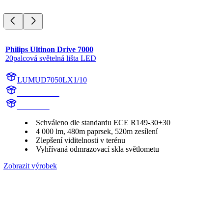
Philips Ultinon Drive 7000
20palcová světelná lišta LED
LUMUD7050LX1/10
UD7050LX1
UD7050L
Schváleno dle standardu ECE R149-30+30
4 000 lm, 480m paprsek, 520m zesílení
Zlepšení viditelnosti v terénu
Vyhřívaná odmrazovací skla světlometu
Zobrazit výrobek