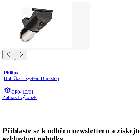
Philips
Hubička + systém Drip stop
CP0413/01
Zobrazit výrobek
Přihlaste se k odběru newsletteru a získejt
exkluzivní nabídky