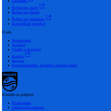
Osvětlení
Řešení pro sluch
Řešení pro displej
Řešení pro diktafony
Kancelářské monitory
O nás
Prozkoumat
Novinky
Vztahy s investory
Kariéra
Inovace
Environmentální, sociální a správní oblast
Kontakt na podporu
Prozkoumat
Zákaznická podpora