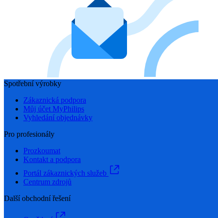
Spotřební výrobky
Zákaznická podpora
Můj účet MyPhilips
Vyhledání objednávky
Pro profesionály
Prozkoumat
Kontakt a podpora
Portál zákaznických služeb
Centrum zdrojů
Další obchodní řešení