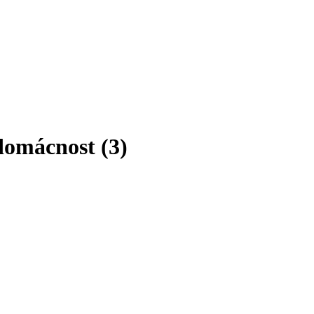
 domácnost
(
3
)