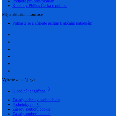
Podpora pro profesionály
Kontakty Philips Česká republika
Mějte aktuální informace
Přihlaste se a získejte přístup k akčním nabídkám
Vyberte zemi / jazyk
Globální / angličtina
Zásady ochrany osobních dat
Podmínky použití
Zásady souborů cookie
Zásady souborů cookie