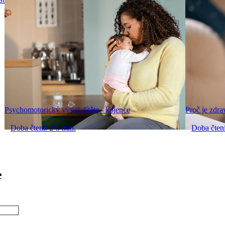
Psychomotorický vývoj dítěte - kojence
Proč je zdra
Doba čtení: 2-5 min.
Doba čtení
e