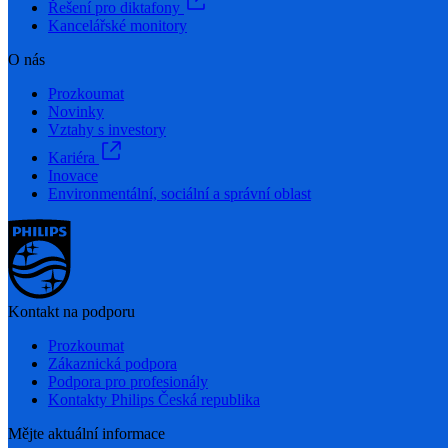
Řešení pro diktafony
Kancelářské monitory
O nás
Prozkoumat
Novinky
Vztahy s investory
Kariéra
Inovace
Environmentální, sociální a správní oblast
Kontakt na podporu
Prozkoumat
Zákaznická podpora
Podpora pro profesionály
Kontakty Philips Česká republika
Mějte aktuální informace