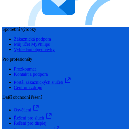
Spotřební výrobky
Zákaznická podpora
Můj účet MyPhilips
Vyhledání objednávky
Pro profesionály
Prozkoumat
Kontakt a podpora
Portál zákaznických služeb
Centrum zdrojů
Další obchodní řešení
Osvětlení
Řešení pro sluch
Řešení pro displej