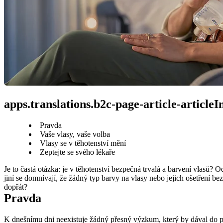
apps.translations.b2c-page-article-article
Pravda
Vaše vlasy, vaše volba
Vlasy se v těhotenství mění
Zeptejte se svého lékaře
Je to častá otázka: je v těhotenství bezpečná trvalá a barvení vlasů? 
jiní se domnívají, že žádný typ barvy na vlasy nebo jejich ošetření b
dopřát?
Pravda
K dnešnímu dni neexistuje žádný přesný výzkum, který by dával do přím