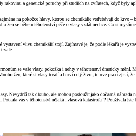
ly rakovinu a genetické poruchy při studiích na zvířatech, když byly ap
 zejména na pokožce hlavy, kterou se chemikálie vstřebávají do krve –
o žen se během těhotenství péče o vlasy vzdát nechce. Co si myslíme my
né vystavení vlivu chemikálií stojí. Zajímavé je, že podle lékařů je vys
trvalé.
onům se vaše vlasy, pokožka i nehty v těhotenství drasticky mění. Můžete
ho žen, které si vlasy trvalí a barví celý život, teprve praxí zjistí, že
a vlasy. Nevydrží tak dlouho, ale mohou posloužit jako dočasná náhrada 
 Potkala vás v těhotenství nějaká „vlasová katastrofa“? Používala jste 