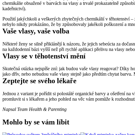
chemikálie obsažené v barvách na vlasy a trvalé prokazatelně způsobi
kadeřnictví).
Použití jakýchkoli a veškerých zbytečných chemikálií v těhotenství –
nebylo nikdy prokázáno, že by způsobovaly jakékoli poškození a mnoh
Vaše vlasy, vaše volba
Některé ženy se silně přiklánějí k názoru, že jejich sebeúcta za dočas
na každodenní bázi vyšší než při rychlé aplikaci přelivu na vlasy nebo 
Vlasy se v těhotenství mění
Skutečná otázka nejspíše zní: jak budou vaše vlasy reagovat? Díky horm
jako dřív, nebo nebudou vaše vlasy stejně jako předtím chytat barvu. Mno
Zeptejte se svého lékaře
Jednou z variant je pořídit si polostálé organické barvy a ošetření n
promluvit si s lékařem a jeho pohled na věc vám pomůže k rozhodnutí.
Napsal Team Health & Parenting
Mohlo by se vám líbit