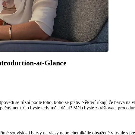
Introduction-at-Glance
Odpovědi se různí podle toho, koho se ptáte. Někteří říkají, že barva na
ezpečný není. Co byste tedy měla dělat? Měla byste zkrášlovací procedur
é souvislosti barvy na vlasy nebo chemikálie obsažené v trvalé s poško