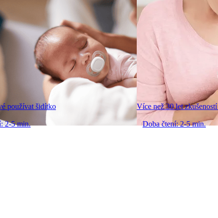
vé používat šidítko
Více než 30 let zkušenos
: 2-5 min.
Doba čtení: 2-5 min.