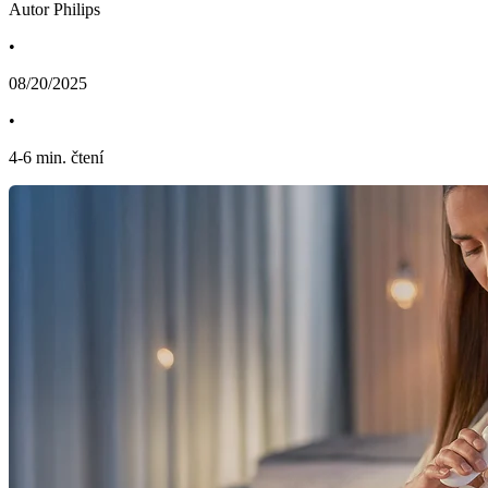
Autor Philips
•
08/20/2025
•
4
-
6
min. čtení