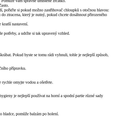
u. Pomůže vám správně umístěné zrcátko.
často.
hodí, pořiďte si pokud možno zastřihovač chloupků s otočnou hlavou: 
o ztracena, který je nutný, pokud chcete dosáhnout přirozeného 
 kratší nastavení.
le potřeby, a udržte si tak upravený vzhled.
rábat. Pokud byste se tomu rádi vyhnuli, tohle je nejlepší způsob, 
gieny je nejlepší používat na horní a spodní partie různé sady 