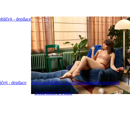
čeji - depilace
Porozumění IPL a trvalému odstranění chloupků
Doba čtení: 2-5 min.