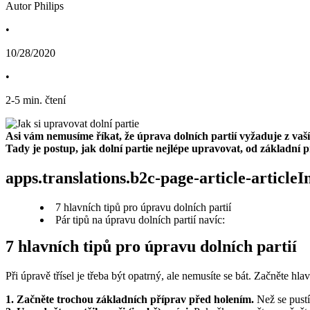
Autor Philips
•
10/28/2020
•
2
-
5
min. čtení
Asi vám nemusíme říkat, že úprava dolních partií vyžaduje z vaší
Tady je postup, jak dolní partie nejlépe upravovat, od základní
apps.translations.b2c-page-article-article
7 hlavních tipů pro úpravu dolních partií
Pár tipů na úpravu dolních partií navíc:
7 hlavních tipů pro úpravu dolních partií
Při úpravě třísel je třeba být opatrný, ale nemusíte se bát. Začněte h
1. Začněte trochou základních příprav před holením.
 Než se pust