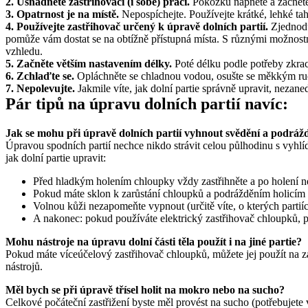
2. Usnadněte zastřihovači (i sobě) práci.
 Pokožku napněte a začněte
3. Opatrnost je na místě. 
Nepospíchejte. Používejte krátké, lehké tah
4. Používejte zastřihovač určený k úpravě dolních partií. 
Zjednodu
pomůže vám dostat se na obtížně přístupná místa. S různými možnost
vzhledu.
5. Začněte větším nastavením délky.
 Poté délku podle potřeby zkra
6. Zchlaďte se. 
Opláchněte se chladnou vodou, osušte se měkkým ru
7. Nepolevujte. 
Jakmile víte, jak dolní partie správně upravit, nezan
Jak se mohu při úpravě dolních partií vyhnout svědění a podráž
Úpravou spodních partií nechce nikdo strávit celou půlhodinu s vyhlíd
Mohu nástroje na úpravu dolní části těla použít i na jiné partie?
Pokud máte víceúčelový zastřihovač chloupků, můžete jej použít na zád
Měl bych se při úpravě třísel holit na mokro nebo na sucho?