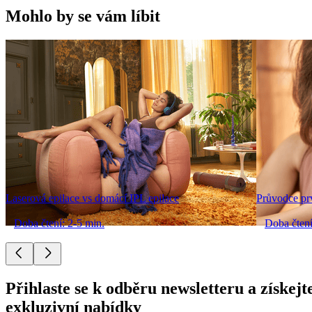
Mohlo by se vám líbit
Laserová epilace vs domácí IPL epilace
Průvodce pr
Doba čtení: 2-5 min.
Doba čtení
Přihlaste se k odběru newsletteru a získejt
exkluzivní nabídky