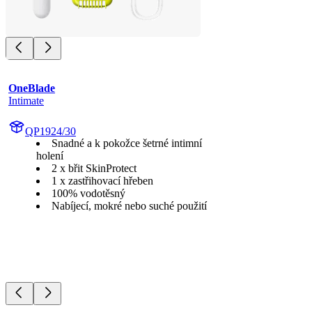
OneBlade
Intimate
QP1924/30
Snadné a k pokožce šetrné intimní
holení
2 x břit SkinProtect
1 x zastřihovací hřeben
100% vodotěsný
Nabíjecí, mokré nebo suché použití