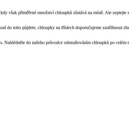
kud do toho půjdete, chloupky na tříslech doporučujeme zastřihnout zhr
ás. Nahlédněte do našeho průvodce odstraňováním chloupků po celém těle