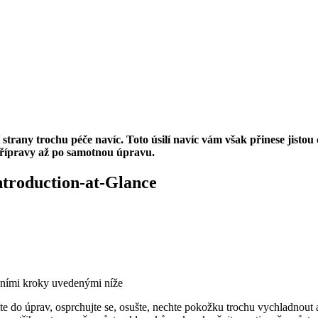
 strany trochu péče navíc. Toto úsilí navíc vám však přinese jistou
 přípravy až po samotnou úpravu.
Introduction-at-Glance
lavními kroky uvedenými níže
íte do úprav, osprchujte se, osušte, nechte pokožku trochu vychladnout