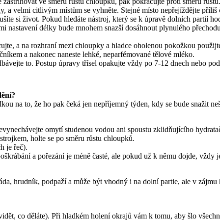
 zastřihovat ve směru růstu chloupků, pak pokračujte proti směru růst
y, a velmi citlivým místům se vyhněte. Stejné místo nepřejíždějte příliš 
šíte si život. Pokud hledáte nástroj, který se k úpravě dolních partií 
mi nastavení délky bude mnohem snazší dosáhnout plynulého přechodu d
cujte, a na rozhraní mezi chloupky a hladce oholenou pokožkou použijte
čníkem a nakonec naneste lehké, neparfémované tělové mléko.
edbávejte to. Postup úpravy třísel opakujte vždy po 7-12 dnech nebo pod
dění?
kou na to, že ho pak čeká jen nepříjemný týden, kdy se bude snažit nešk
a, hrudník, podpaží a může být vhodný i na dolní partie, ale v zájmu hy