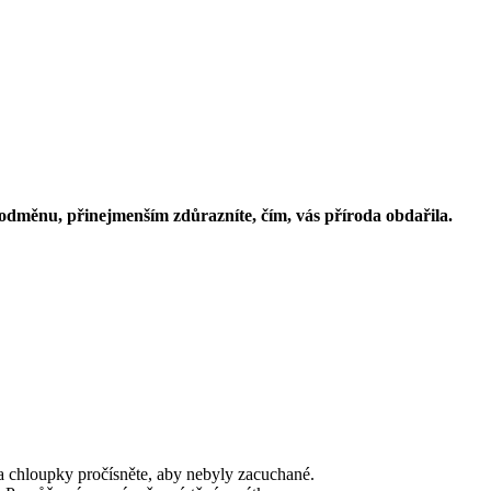
 odměnu, přinejmenším zdůrazníte, čím, vás příroda obdařila. 
 a chloupky pročísněte, aby nebyly zacuchané.