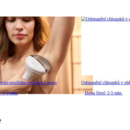
vním použitím epilátoru Lumea
Odstranění chloupků v obli
: 6-9 min.
Doba čtení: 2-5 min.
e