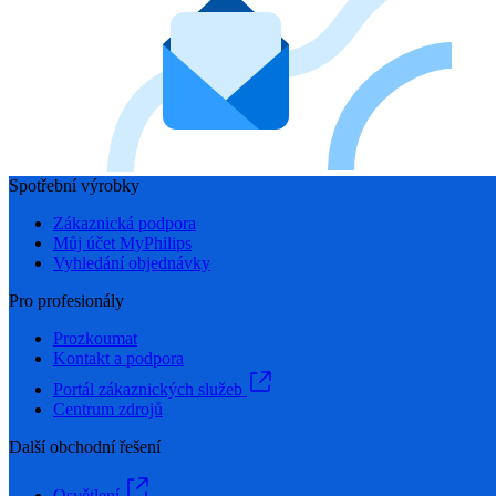
Spotřební výrobky
Zákaznická podpora
Můj účet MyPhilips
Vyhledání objednávky
Pro profesionály
Prozkoumat
Kontakt a podpora
Portál zákaznických služeb
Centrum zdrojů
Další obchodní řešení
Osvětlení