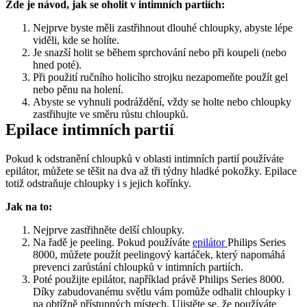
Zde je návod, jak se oholit v intimních partiích:
Nejprve byste měli zastřihnout dlouhé chloupky, abyste lépe 
viděli, kde se holíte. 
Je snazší holit se během sprchování nebo při koupeli (nebo 
hned poté).
Při použití ručního holicího strojku nezapomeňte použít gel 
nebo pěnu na holení. 
Abyste se vyhnuli podráždění, vždy se holte nebo chloupky 
zastřihujte ve směru růstu chloupků.
Epilace intimních partií
Pokud k odstranění chloupků v oblasti intimních partií používáte 
epilátor, můžete se těšit na dva až tři týdny hladké pokožky. Epilace 
totiž odstraňuje chloupky i s jejich kořínky.
Jak na to:
Nejprve zastřihněte delší chloupky. 
Na řadě je peeling. Pokud používáte 
epilátor 
Philips Series 
8000, můžete použít peelingový kartáček, který napomáhá 
prevenci zarůstání chloupků v intimních partiích.
Poté použijte epilátor, například právě Philips Series 8000. 
Díky zabudovanému světlu vám pomůže odhalit chloupky i 
na obtížně přístupných místech. Ujistěte se, že používáte 