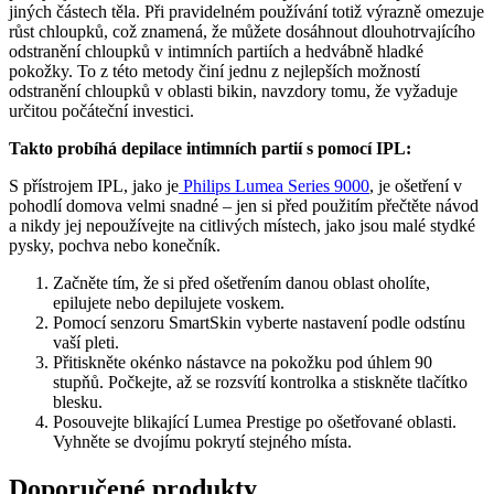
jiných částech těla. Při pravidelném používání totiž výrazně omezuje 
růst chloupků, což znamená, že můžete dosáhnout dlouhotrvajícího 
odstranění chloupků v intimních partiích a hedvábně hladké 
pokožky. To z této metody činí jednu z nejlepších možností 
odstranění chloupků v oblasti bikin, navzdory tomu, že vyžaduje 
určitou počáteční investici.
Takto probíhá depilace intimních partií s pomocí IPL:
S přístrojem IPL, jako je
 Philips Lumea Series 9000
, je ošetření v 
pohodlí domova velmi snadné – jen si před použitím přečtěte návod 
a nikdy jej nepoužívejte na citlivých místech, jako jsou malé stydké 
pysky, pochva nebo konečník.
Začněte tím, že si před ošetřením danou oblast oholíte, 
epilujete nebo depilujete voskem.
Pomocí senzoru SmartSkin vyberte nastavení podle odstínu 
vaší pleti.
Přitiskněte okénko nástavce na pokožku pod úhlem 90 
stupňů. Počkejte, až se rozsvítí kontrolka a stiskněte tlačítko 
blesku.
Posouvejte blikající Lumea Prestige po ošetřované oblasti. 
Vyhněte se dvojímu pokrytí stejného místa.
Doporučené produkty