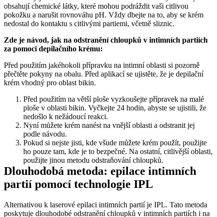
obsahují chemické látky, které mohou podráždit vaši citlivou 
pokožku a narušit rovnováhu pH. Vždy dbejte na to, aby se krém 
nedostal do kontaktu s citlivými partiemi, včetně sliznic.
Zde je návod, jak na odstranění chloupků v intimních partiích 
za pomoci depilačního krému:
Před použitím jakéhokoli přípravku na intimní oblasti si pozorně 
přečtěte pokyny na obalu. Před aplikací se ujistěte, že je depilační 
krém vhodný pro oblast bikin.
Před použitím na větší ploše vyzkoušejte přípravek na malé 
ploše v oblasti bikin. Vyčkejte 24 hodin, abyste se ujistili, že 
nedošlo k nežádoucí reakci.
Nyní můžete krém nanést na vnější oblasti a odstranit jej 
podle návodu.
Pokud si nejste jisti, kde všude můžete krém použít, použijte 
ho pouze tam, kde je to bezpečné. Na ostatní, citlivější oblasti, 
použijte jinou metodu odstraňování chloupků.
Dlouhodobá metoda: epilace intimních 
partií pomocí technologie IPL
Alternativou k laserové epilaci intimních partií je IPL. Tato metoda 
poskytuje dlouhodobé odstranění chloupků v intimních partiích i na 