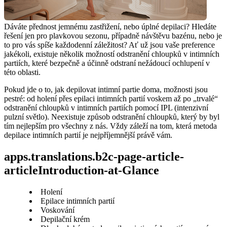
Dáváte přednost jemnému zastřižení, nebo úplné depilaci? Hledáte 
řešení jen pro plavkovou sezonu, případně návštěvu bazénu, nebo je 
to pro vás spíše každodenní záležitost? Ať už jsou vaše preference 
jakékoli, existuje několik možností odstranění chloupků v intimních 
partiích, které bezpečně a účinně odstraní nežádoucí ochlupení v 
této oblasti. 
Pokud jde o to, jak depilovat intimní partie doma, možnosti jsou 
pestré: od holení přes epilaci intimních partií voskem až po „trvalé“ 
odstranění chloupků v intimních partiích pomocí IPL (intenzivní 
pulzní světlo). Neexistuje způsob odstranění chloupků, který by byl 
tím nejlepším pro všechny z nás. Vždy záleží na tom, která metoda 
depilace intimních partií je nejpříjemnější právě vám.
apps.translations.b2c-page-article-
articleIntroduction-at-Glance
Holení
Epilace intimních partií
Voskování
Depilační krém