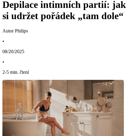
Depilace intimních partií: jak
si udržet pořádek „tam dole“
Autor Philips
•
08/20/2025
•
2
-
5
min. čtení