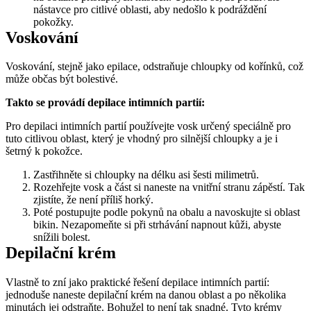
nástavce pro citlivé oblasti, aby nedošlo k podráždění 
pokožky.
Voskování
Voskování, stejně jako epilace, odstraňuje chloupky od kořínků, což 
může občas být bolestivé.
Takto se provádí depilace intimních partií:
Pro depilaci intimních partií používejte vosk určený speciálně pro 
tuto citlivou oblast, který je vhodný pro silnější chloupky a je i 
šetrný k pokožce.
Zastřihněte si chloupky na délku asi šesti milimetrů. 
Rozehřejte vosk a část si naneste na vnitřní stranu zápěstí. Tak 
zjistíte, že není příliš horký. 
Poté postupujte podle pokynů na obalu a navoskujte si oblast 
bikin. Nezapomeňte si při strhávání napnout kůži, abyste 
snížili bolest.
Depilační krém
Vlastně to zní jako praktické řešení depilace intimních partií: 
jednoduše naneste depilační krém na danou oblast a po několika 
minutách jej odstraňte. Bohužel to není tak snadné. Tyto krémy 