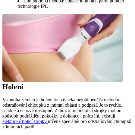
Dlouhodobá metoda: epilace intimních partií pomocí
technologie IPL
Holení
V mnoha zemích je holení tou zdaleka nejoblíbenější metodou 
odstraňování chloupků z intimní oblasti a podpaží. Je to rychlé, 
snadné a cenově dostupné. Zatímco ruční holicí strojky mohou 
způsobit podráždění pokožky a dokonce i pořezání, existují 
elektrické holicí strojky 
určené speciálně pro odstraňování chloupků 
z intimních partií.