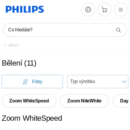
Co hledáte?
Bělení
Bělení
(
11
)
T
Filtry
p
Zoom WhiteSpeed
Zoom NiteWhite
Day
Zoom WhiteSpeed