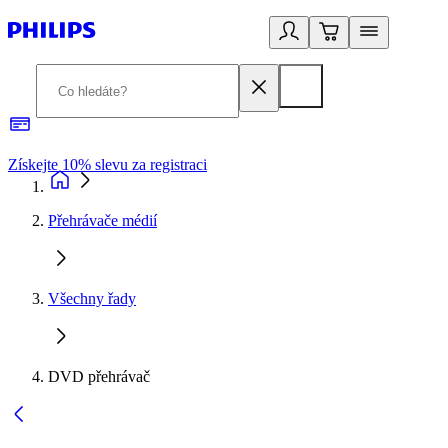
Získejte 10% slevu za registraci
3
Přehrávače médií
Všechny řady
DVD přehrávač