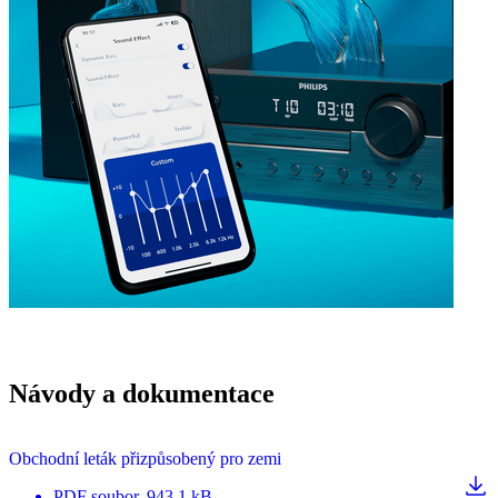
Návody a dokumentace
Obchodní leták přizpůsobený pro zemi
PDF
soubor
, 943.1 kB