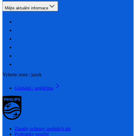
Mějte aktuální informace
Vyberte zemi / jazyk
Globální / angličtina
Zásady ochrany osobních dat
Podmínky použití