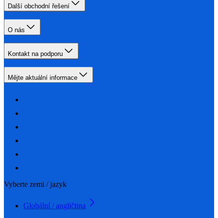
Další obchodní řešení
O nás
Kontakt na podporu
Mějte aktuální informace
Vyberte zemi / jazyk
Globální / angličtina