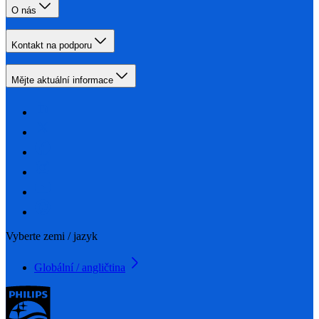
O nás
Kontakt na podporu
Mějte aktuální informace
Vyberte zemi / jazyk
Globální / angličtina