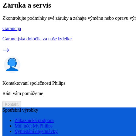
Záruka a servis
Zkontrolujte podmínky své záruky a zahajte výměnu nebo opravu vý
Garancija
Garancijska določila za naše izdelke
Kontaktování společnosti Philips
Rádi vám pomůžeme
Kontakt
Spotřební výrobky
Zákaznická podpora
Můj účet MyPhilips
Vyhledání objednávky