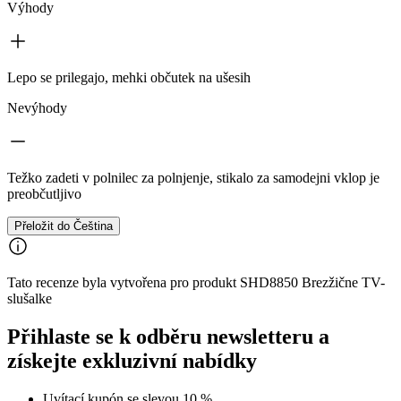
Výhody
Lepo se prilegajo, mehki občutek na ušesih
Nevýhody
Težko zadeti v polnilec za polnjenje, stikalo za samodejni vklop je
preobčutljivo
Přeložit do Čeština
Tato recenze byla vytvořena pro produkt SHD8850 Brezžične TV-
slušalke
Přihlaste se k odběru newsletteru a
získejte exkluzivní nabídky
Uvítací kupón se slevou 10 %