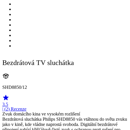
Bezdrátová TV sluchátka
SHD8850/12
3.5
| (2)
Recenze
Zvuk domácího kina ve vysokém rozlišení
Bezdrátová sluchátka Philips SHD8850 vás vtáhnou do světa zvuku
jako v kině, kde vládne naprostá svoboda. Digitální bezdrátové
připojení nabízí křišťálově čistý zvuk s ochranou proti rušení pro