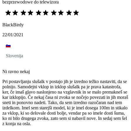
bezprzewodowe do telewizora
BlackBirdy
22/01/2021
Slovenija
Ni ravno nekaj
Pri postavljanju slušalk v postajo jih je izredno težko nastaviti, da se
polnijo. Samodejni vklop in izklop slušalk pa je prava katastrofa,
ker, če imaš glavo naslonjeno na vzglavnik in se malo premakneš se
kar izklopijo. Če nekaj časa ni zvoka se nočejo povezati in jih moraš
sneti in ponovno nadeti. Tako, da sem izredno razočaran nad tem
izdelkom. Imel sem starejši model, ki je imel dosega 100m in stikalo
za vklop, ki so delovale dosti bolje, vendar pa so imele dosti šuma,
ko ni bilo drugega zvoka, zato sem si nabavil nove. In sedaj sem šel
z konja na osla.