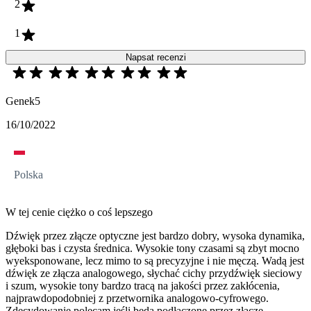
2
1
Napsat recenzi
Genek5
16/10/2022
Polska
W tej cenie ciężko o coś lepszego
Dźwięk przez złącze optyczne jest bardzo dobry, wysoka dynamika,
głęboki bas i czysta średnica. Wysokie tony czasami są zbyt mocno
wyeksponowane, lecz mimo to są precyzyjne i nie męczą. Wadą jest
dźwięk ze złącza analogowego, słychać cichy przydźwięk sieciowy
i szum, wysokie tony bardzo tracą na jakości przez zakłócenia,
najprawdopodobniej z przetwornika analogowo-cyfrowego.
Zdecydowanie polecam jeśli będą podłączone przez złącze