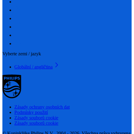
Vyberte zemi / jazyk
Globální / angličtina
Zásady ochrany osobních dat
Podmínky použití
Zásady souborů cookie
Zásady souborů cookie
© Koninklijke Philips N.V., 2004 - 2026. Všechna práva vyhrazena.