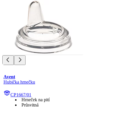
Avent
Hubička hrnečku
CP1667/01
Hrneček na pití
Průsvitná