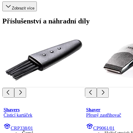
Zobrazit více
Příslušenství a náhradní díly
Shavers
Shaver
Čisticí kartáček
Přesný zastřihovač
CRP338/01
CP9061/01