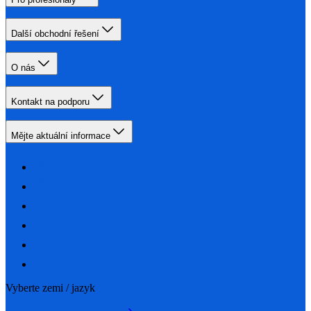
Další obchodní řešení
O nás
Kontakt na podporu
Mějte aktuální informace
Vyberte zemi / jazyk