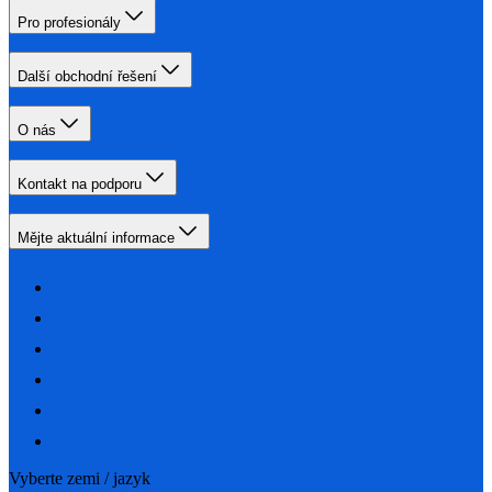
Pro profesionály
Další obchodní řešení
O nás
Kontakt na podporu
Mějte aktuální informace
Vyberte zemi / jazyk