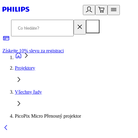
Získejte 10% slevu za registraci
3
Projektory
Všechny řady
PicoPix Micro Přenosný projektor