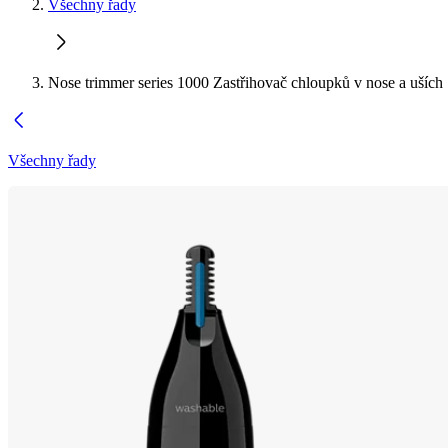
Všechny řady
Nose trimmer series 1000 Zastřihovač chloupků v nose a uších
Všechny řady