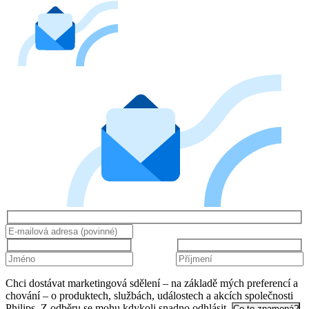
Chci dostávat marketingová sdělení – na základě mých preferencí a
chování – o produktech, službách, událostech a akcích společnosti
Philips. Z odběru se mohu kdykoli snadno odhlásit.
Co to znamená?