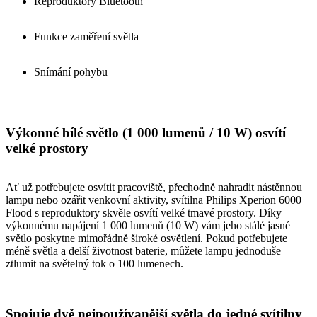
Reproduktory Bluetooth
Funkce zaměření světla
Snímání pohybu
Výkonné bílé světlo (1 000 lumenů / 10 W) osvítí
velké prostory
Ať už potřebujete osvítit pracoviště, přechodně nahradit nástěnnou
lampu nebo ozářit venkovní aktivity, svítilna Philips Xperion 6000
Flood s reproduktory skvěle osvítí velké tmavé prostory. Díky
výkonnému napájení 1 000 lumenů (10 W) vám jeho stálé jasné
světlo poskytne mimořádně široké osvětlení. Pokud potřebujete
méně světla a delší životnost baterie, můžete lampu jednoduše
ztlumit na světelný tok o 100 lumenech.
Spojuje dvě nejpoužívanější světla do jedné svítilny