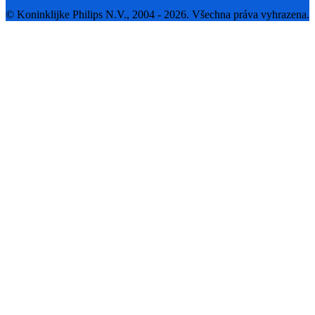
© Koninklijke Philips N.V., 2004 - 2026. Všechna práva vyhrazena.