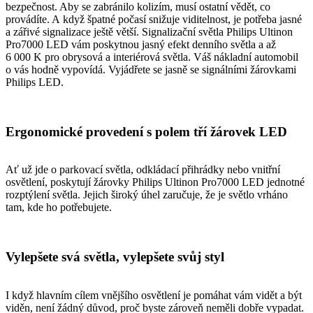
bezpečnost. Aby se zabránilo kolizím, musí ostatní vědět, co
provádíte. A když špatné počasí snižuje viditelnost, je potřeba jasné
a zářivé signalizace ještě větší. Signalizační světla Philips Ultinon
Pro7000 LED vám poskytnou jasný efekt denního světla a až
6 000 K pro obrysová a interiérová světla. Váš nákladní automobil
o vás hodně vypovídá. Vyjádřete se jasně se signálními žárovkami
Philips LED.
Ergonomické provedení s polem tří žárovek LED
Ať už jde o parkovací světla, odkládací přihrádky nebo vnitřní
osvětlení, poskytují žárovky Philips Ultinon Pro7000 LED jednotné
rozptýlení světla. Jejich široký úhel zaručuje, že je světlo vrháno
tam, kde ho potřebujete.
Vylepšete svá světla, vylepšete svůj styl
I když hlavním cílem vnějšího osvětlení je pomáhat vám vidět a být
viděn, není žádný důvod, proč byste zároveň neměli dobře vypadat.