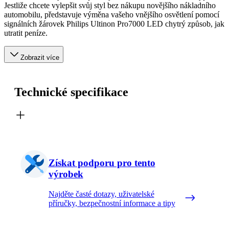
Jestliže chcete vylepšit svůj styl bez nákupu novějšího nákladního
automobilu, představuje výměna vašeho vnějšího osvětlení pomocí
signálních žárovek Philips Ultinon Pro7000 LED chytrý způsob, jak
utratit peníze.
Zobrazit více
Technické specifikace
Získat podporu pro tento
výrobek
Najděte časté dotazy, uživatelské
příručky, bezpečnostní informace a tipy