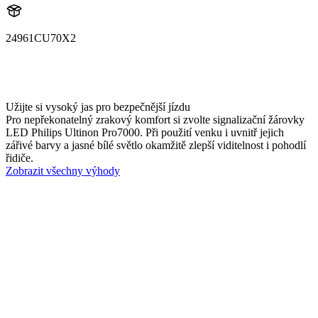
24961CU70X2
24961CU70X2
LUM24961CU70X2
Užijte si vysoký jas pro bezpečnější jízdu
Pro nepřekonatelný zrakový komfort si zvolte signalizační žárovky
LED Philips Ultinon Pro7000. Při použití venku i uvnitř jejich
zářivé barvy a jasné bílé světlo okamžitě zlepší viditelnost i pohodlí
řidiče.
Zobrazit všechny výhody