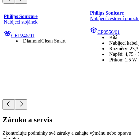
Philips Sonicare
Philips Sonicare
Nabíjecí cestovní pouzd
Nabíjecí stojánek
CP0556/01
CRP246/01
Bílá
DiamondClean Smart
Nabíjecí kabel 
Rozměry: 23,3 
Napětí: 4,75 -
Příkon: 1,5 W
Záruka a servis
Zkontrolujte podmínky své záruky a zahajte výměnu nebo opravu
výrobku