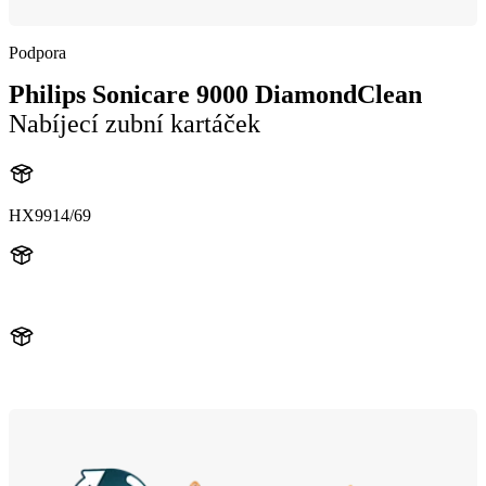
Podpora
Philips Sonicare 9000 DiamondClean
Nabíjecí zubní kartáček
HX9914/69
HX991B_BK
HX991R_RG