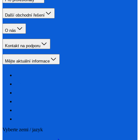
Další obchodní řešení
O nás
Kontakt na podporu
Mějte aktuální informace
Vyberte zemi / jazyk