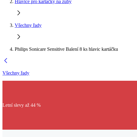
Hlavice pro kartáčky na zuby
Všechny řady
Philips Sonicare Sensitive Balení 8 ks hlavic kartáčku
Všechny řady
Letní slevy až 44 %