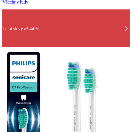
Všechny řady
Letní slevy až 44 %