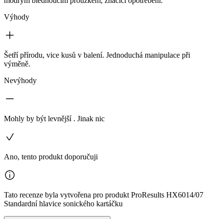
modrým blednoucím proužkem, značící opotřebení.
Výhody
Šetří přírodu, vice kusů v balení. Jednoduchá manipulace při
výměně.
Nevýhody
Mohly by být levnější . Jinak nic
Ano, tento produkt doporučuji
Tato recenze byla vytvořena pro produkt ProResults HX6014/07
Standardní hlavice sonického kartáčku