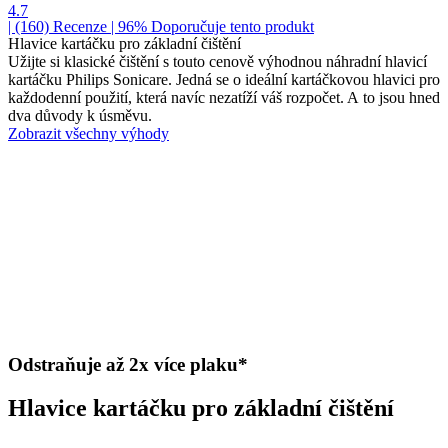
4.7
| (160)
Recenze
| 96% Doporučuje tento produkt
Hlavice kartáčku pro základní čištění
Užijte si klasické čištění s touto cenově výhodnou náhradní hlavicí
kartáčku Philips Sonicare. Jedná se o ideální kartáčkovou hlavici pro
každodenní použití, která navíc nezatíží váš rozpočet. A to jsou hned
dva důvody k úsměvu.
Zobrazit všechny výhody
Odstraňuje až 2x více plaku*
Hlavice kartáčku pro základní čištění