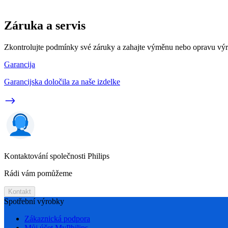
Záruka a servis
Zkontrolujte podmínky své záruky a zahajte výměnu nebo opravu vý
Garancija
Garancijska določila za naše izdelke
Kontaktování společnosti Philips
Rádi vám pomůžeme
Kontakt
Spotřební výrobky
Zákaznická podpora
Můj účet MyPhilips