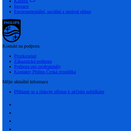
Kariéra
Inovace
Environmentální, sociální a správní oblast
Kontakt na podporu
Prozkoumat
Zákaznická podpora
Podpora pro profesionály
Kontakty Philips Česká republika
Mějte aktuální informace
Přihlaste se a získejte přístup k akčním nabídkám