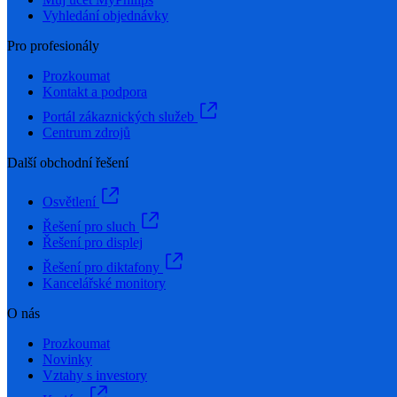
Vyhledání objednávky
Pro profesionály
Prozkoumat
Kontakt a podpora
Portál zákaznických služeb
Centrum zdrojů
Další obchodní řešení
Osvětlení
Řešení pro sluch
Řešení pro displej
Řešení pro diktafony
Kancelářské monitory
O nás
Prozkoumat
Novinky
Vztahy s investory