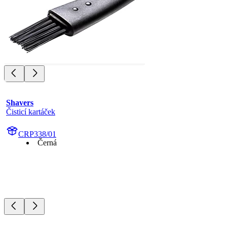
Shavers
Čisticí kartáček
CRP338/01
Černá