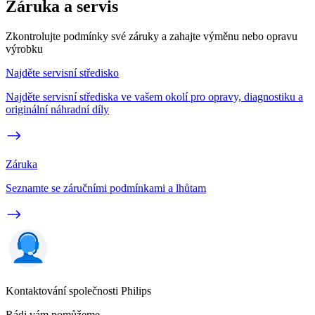
Záruka a servis
Zkontrolujte podmínky své záruky a zahajte výměnu nebo opravu
výrobku
Najděte servisní středisko
Najděte servisní střediska ve vašem okolí pro opravy, diagnostiku a
originální náhradní díly
Záruka
Seznamte se záručními podmínkami a lhůtam
Kontaktování společnosti Philips
Rádi vám pomůžeme