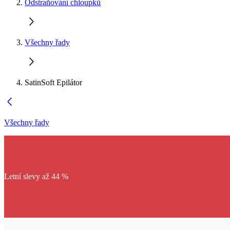
Odstraňování chloupků
Všechny řady
SatinSoft Epilátor
Všechny řady
Letní slevy až 44 %