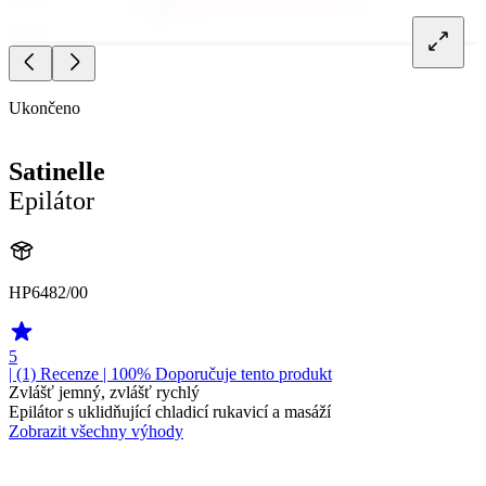
Ukončeno
Satinelle
Epilátor
HP6482/00
5
| (1)
Recenze
| 100% Doporučuje tento produkt
Zvlášť jemný, zvlášť rychlý
Epilátor s uklidňující chladicí rukavicí a masáží
Zobrazit všechny výhody