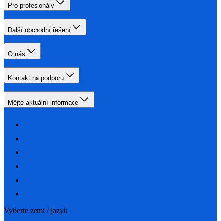
Pro profesionály
Další obchodní řešení
O nás
Kontakt na podporu
Mějte aktuální informace
Vyberte zemi / jazyk