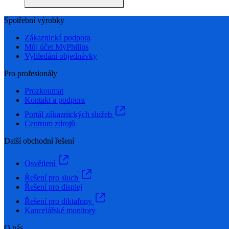
Spotřební výrobky
Zákaznická podpora
Můj účet MyPhilips
Vyhledání objednávky
Pro profesionály
Prozkoumat
Kontakt a podpora
Portál zákaznických služeb
Centrum zdrojů
Další obchodní řešení
Osvětlení
Řešení pro sluch
Řešení pro displej
Řešení pro diktafony
Kancelářské monitory
O nás